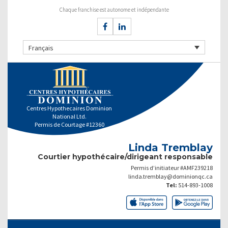
Chaque franchise est autonome et indépendante
Français
Centres Hypothecaires Dominion
National Ltd.
Permis de Courtage #12360
Linda Tremblay
Courtier hypothécaire/dirigeant responsable
Permis d’initiateur #AMF239218
linda.tremblay@dominionqc.ca
Tel:
514-893-1008