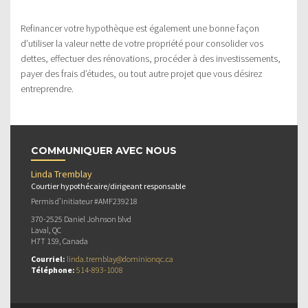
Refinancer votre hypothèque est également une bonne façon
d’utiliser la valeur nette de votre propriété pour consolider vos
dettes, effectuer des rénovations, procéder à des investissements,
payer des frais d’études, ou tout autre projet que vous désirez
entreprendre.
COMMUNIQUER AVEC NOUS
Linda Tremblay
Courtier hypothécaire/dirigeant responsable
Permis d’initiateur #AMF239218
370-2525 Daniel Johnson blvd
Laval, QC
H7T 1S9, Canada
Courriel:
linda.tremblay@dominionqc.ca
Téléphone:
514-893-1008