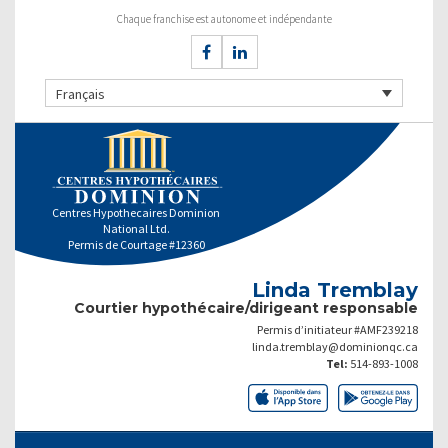
Chaque franchise est autonome et indépendante
Français
Centres Hypothecaires Dominion
National Ltd.
Permis de Courtage #12360
Linda Tremblay
Courtier hypothécaire/dirigeant responsable
Permis d’initiateur #AMF239218
linda.tremblay@dominionqc.ca
Tel:
514-893-1008