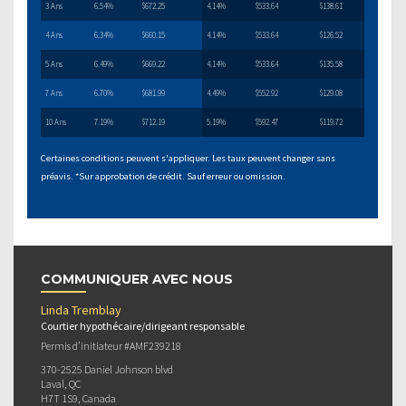
3 Ans
6.54%
$672.25
4.14%
$533.64
$138.61
4 Ans
6.34%
$660.15
4.14%
$533.64
$126.52
5 Ans
6.49%
$669.22
4.14%
$533.64
$135.58
7 Ans
6.70%
$681.99
4.49%
$552.92
$129.08
10 Ans
7.19%
$712.19
5.19%
$592.47
$119.72
Certaines conditions peuvent s'appliquer. Les taux peuvent changer sans
préavis. *Sur approbation de crédit. Sauf erreur ou omission.
COMMUNIQUER AVEC NOUS
Linda Tremblay
Courtier hypothécaire/dirigeant responsable
Permis d’initiateur #AMF239218
370-2525 Daniel Johnson blvd
Laval, QC
H7T 1S9, Canada