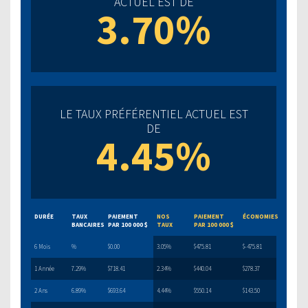
ACTUEL EST DE
3.70%
LE TAUX PRÉFÉRENTIEL ACTUEL EST
DE
4.45%
DURÉE
TAUX
PAIEMENT
NOS
PAIEMENT
ÉCONOMIES
BANCAIRES
PAR 100 000 $
TAUX
PAR 100 000 $
6 Mois
%
$0.00
3.05%
$475.81
$-475.81
1 Année
7.29%
$718.41
2.34%
$440.04
$278.37
2 Ans
6.89%
$693.64
4.44%
$550.14
$143.50