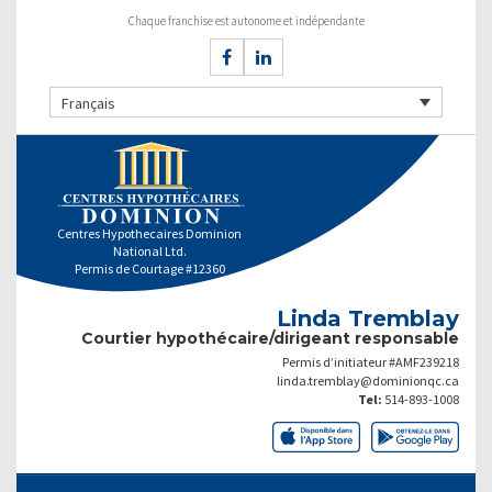
Chaque franchise est autonome et indépendante
Français
Centres Hypothecaires Dominion
National Ltd.
Permis de Courtage #12360
Linda Tremblay
Courtier hypothécaire/dirigeant responsable
Permis d’initiateur #AMF239218
linda.tremblay@dominionqc.ca
Tel:
514-893-1008