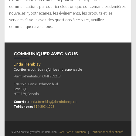
communications par courrier électronique concernant les dernières
nouvelles hypothécaires, les événements, les produits et les
services. Si vous avez des questions à ce sujet, veuillez
communiquer avec nous.
COMMUNIQUER AVEC NOUS
Linda Tremblay
Courtier hypothécaire/dirigeant responsable
Permis d’initiateur #AMF239218
370-2525 Daniel Johnson blvd
Laval, QC
H7T 1S9, Canada
Courriel:
linda.tremblay@dominionqc.ca
Téléphone:
514-893-1008
© 2026 Centres Hypothécaires Dominion
Conditions d’utilisation
|
Politique de confidentialité