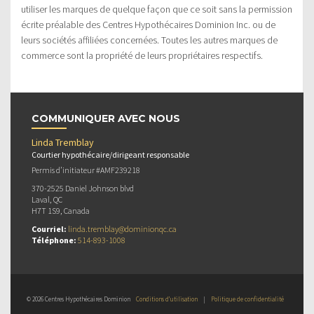
utiliser les marques de quelque façon que ce soit sans la permission
écrite préalable des Centres Hypothécaires Dominion Inc. ou de
leurs sociétés affiliées concernées. Toutes les autres marques de
commerce sont la propriété de leurs propriétaires respectifs.
COMMUNIQUER AVEC NOUS
Linda Tremblay
Courtier hypothécaire/dirigeant responsable
Permis d’initiateur #AMF239218
370-2525 Daniel Johnson blvd
Laval, QC
H7T 1S9, Canada
Courriel:
linda.tremblay@dominionqc.ca
Téléphone:
514-893-1008
© 2026 Centres Hypothécaires Dominion
Conditions d’utilisation
|
Politique de confidentialité