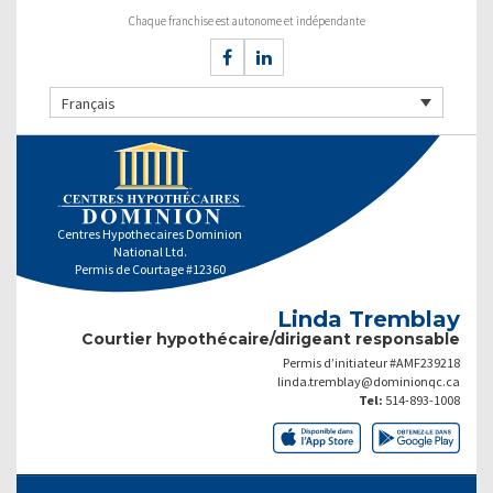
Chaque franchise est autonome et indépendante
Français
Centres Hypothecaires Dominion
National Ltd.
Permis de Courtage #12360
Linda Tremblay
Courtier hypothécaire/dirigeant responsable
Permis d’initiateur #AMF239218
linda.tremblay@dominionqc.ca
Tel:
514-893-1008