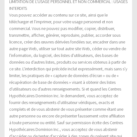
LIMITATION DE L’USAGE PERSONNEL ET NON COMMERCIAL : USAGES
INTERDITS
Vous pouvez accéder au contenu sur ce site, ainsi que le
télécharger et l’imprimer, pour votre usage personnel et non
commercial. Vous ne pouvez pas modifier, copier, distribuer,
transmettre, afficher, générer, reproduire, publier, accorder sous
licence, créer des œuvres dérivées fondées sur, encadrer dans une
autre page Web, utiliser sur tout autre site Web, céder ou vendre de
l’information, du logiciel, des listes d’utilisateurs, des bases de
données ou d’autres listes, produits ou services obtenus à partir de
ce site. L’interdiction qui précède inclut expressément, mais sans s’y
limiter, les pratiques de « capture de données d’écran » ou de «
récupération de base de données » visant à obtenir des listes
d’utilisateurs ou d’autres renseignements. Si et quand les Centres
Hypothécaires Dominion Inc. le demandent, vous acceptez de
fournir des renseignements d’utilisateur véridiques, exacts et
complets et de vous abstenir de vous présenter comme étant une
autre personne ou encore de présenter faussement votre affiliation
à toute personne ou entité. Sauf sur permission écrite des Centres
Hypothécaires Dominion Inc., vous acceptez de vous abstenir
d’accéder ou de tenter d’accéder à des zones du présent site qui